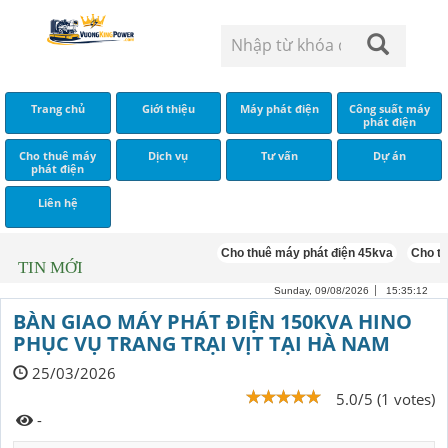
Trang chủ
Giới thiệu
Máy phát điện
Công suất máy
phát điện
Cho thuê máy
Dịch vụ
Tư vấn
Dự án
phát điện
Liên hệ
Cho thuê máy phát điện 45kva
Cho thuê
TIN MỚI
Sunday, 09/08/2026
15:35:13
BÀN GIAO MÁY PHÁT ĐIỆN 150KVA HINO
PHỤC VỤ TRANG TRẠI VỊT TẠI HÀ NAM
25/03/2026
5.0/5 (1 votes)
-