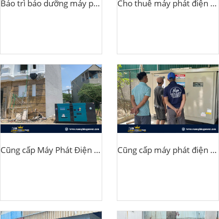
Bảo trì bảo dưỡng máy phát điện 750Kva Baudouin Nhà Máy KCN 1 Tại Hưng yên
Cho thuê máy phát điện 15Kva Denyo tại Khu Nghỉ Dưỡng Quốc Oai
Cũng cấp Máy Phát Điện Yanmar 150Kva cho Phòng Khám Đa Khoa Tâm Đức Tại Hưng Yên
Cũng cấp máy phát điện 100Kva Denyo cho Ressort tại Lương Sơn Hoà Bình