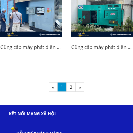
Cũng cấp máy phát điện Doosan 600Kva cho nhà máy sữa tại Bắc Ninh
Cũng cấp máy phát điện 150Kva HiNo cho công ty ở Bắc Ninh
«
1
2
»
KẾT NỐI MẠNG XÃ HỘI