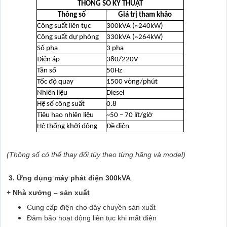
THÔNG SỐ KỸ THUẬT
Thông số
Giá trị tham khảo
Công suất liên tục
300kVA (~240kW)
Công suất dự phòng
330kVA (~264kW)
Số pha
3 pha
Điện áp
380/220V
Tần số
50Hz
Tốc độ quay
1500 vòng/phút
Nhiên liệu
Diesel
Hệ số công suất
0.8
Tiêu hao nhiên liệu
~50 – 70 lít/giờ
Hệ thống khởi động
Đề điện
(Thông số có thể thay đổi tùy theo từng hãng và model)
3. Ứng dụng máy phát điện 300kVA
+ Nhà xưởng – sản xuất
Cung cấp điện cho dây chuyền sản xuất
Đảm bảo hoạt động liên tục khi mất điện