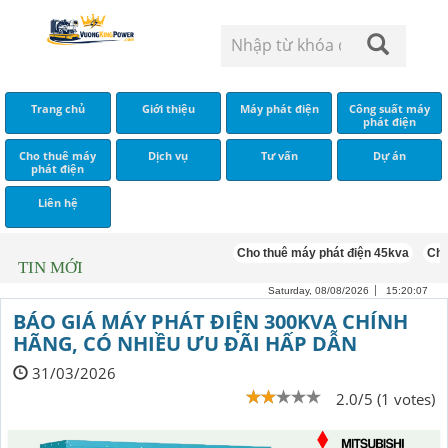
Trang chủ
Giới thiệu
Máy phát điện
Công suất máy
phát điện
Cho thuê máy
Dịch vụ
Tư vấn
Dự án
phát điện
Liên hệ
Cho thuê máy phát điện 45kva
Cho thu
TIN MỚI
Saturday, 08/08/2026
15:20:08
BÁO GIÁ MÁY PHÁT ĐIỆN 300KVA CHÍNH
HÃNG, CÓ NHIỀU ƯU ĐÃI HẤP DẪN
31/03/2026
2.0/5 (1 votes)