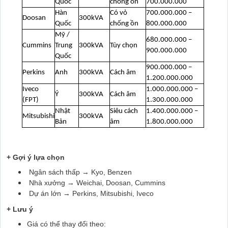
Quốc
chống ồn
700.000.000
Hàn
Có vỏ
700.000.000 –
Doosan
300kVA
Quốc
chống ồn
800.000.000
Mỹ /
680.000.000 –
Cummins
Trung
300kVA
Tùy chọn
900.000.000
Quốc
900.000.000 –
Perkins
Anh
300kVA
Cách âm
1.200.000.000
Iveco
1.000.000.000 –
Ý
300kVA
Cách âm
(FPT)
1.300.000.000
Nhật
Siêu cách
1.400.000.000 –
Mitsubishi
300kVA
Bản
âm
1.800.000.000
+ Gợi ý lựa chọn
Ngân sách thấp → Kyo, Benzen
Nhà xưởng → Weichai, Doosan, Cummins
Dự án lớn → Perkins, Mitsubishi, Iveco
+ Lưu ý
Giá có thể thay đổi theo: