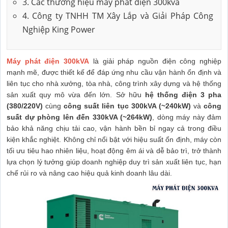
3. Các thương hiệu máy phát điện 300kva
4. Công ty TNHH TM Xây Lắp và Giải Pháp Công
Nghiệp King Power
Máy phát điện 300kVA
là giải pháp nguồn điện công nghiệp
mạnh mẽ, được thiết kế để đáp ứng nhu cầu vận hành ổn định và
liên tục cho nhà xưởng, tòa nhà, công trình xây dựng và hệ thống
sản xuất quy mô vừa đến lớn. Sở hữu
hệ thống điện 3 pha
(380/220V)
cùng
công suất liên tục 300kVA (~240kW)
và
công
suất dự phòng lên đến 330kVA (~264kW)
, dòng máy này đảm
bảo khả năng chịu tải cao, vận hành bền bỉ ngay cả trong điều
kiện khắc nghiệt. Không chỉ nổi bật với hiệu suất ổn định, máy còn
tối ưu tiêu hao nhiên liệu, hoạt động êm ái và dễ bảo trì, trở thành
lựa chọn lý tưởng giúp doanh nghiệp duy trì sản xuất liên tục, hạn
chế rủi ro và nâng cao hiệu quả kinh doanh lâu dài.