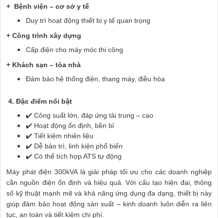
+ Bệnh viện – cơ sở y tế
Duy trì hoạt động thiết bị y tế quan trọng
+ Công trình xây dựng
Cấp điện cho máy móc thi công
+ Khách sạn – tòa nhà
Đảm bảo hệ thống điện, thang máy, điều hòa
4. Đặc điểm nổi bật
✔️ Công suất lớn, đáp ứng tải trung – cao
✔️ Hoạt động ổn định, bền bỉ
✔️ Tiết kiệm nhiên liệu
✔️ Dễ bảo trì, linh kiện phổ biến
✔️ Có thể tích hợp ATS tự động
Máy phát điện 300kVA là giải pháp tối ưu cho các doanh nghiệp
cần nguồn điện ổn định và hiệu quả. Với cấu tạo hiện đại, thông
số kỹ thuật mạnh mẽ và khả năng ứng dụng đa dạng, thiết bị này
giúp đảm bảo hoạt động sản xuất – kinh doanh luôn diễn ra liên
tục, an toàn và tiết kiệm chi phí.