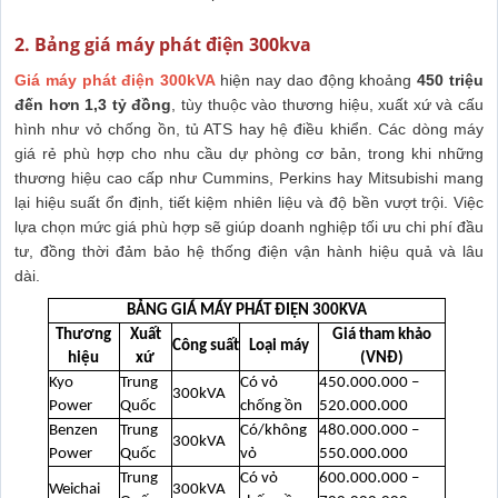
2. Bảng giá máy phát điện 300kva
Giá máy phát điện 300kVA
hiện nay dao động khoảng
450 triệu
đến hơn 1,3 tỷ đồng
, tùy thuộc vào thương hiệu, xuất xứ và cấu
hình như vỏ chống ồn, tủ ATS hay hệ điều khiển. Các dòng máy
giá rẻ phù hợp cho nhu cầu dự phòng cơ bản, trong khi những
thương hiệu cao cấp như Cummins, Perkins hay Mitsubishi mang
lại hiệu suất ổn định, tiết kiệm nhiên liệu và độ bền vượt trội. Việc
lựa chọn mức giá phù hợp sẽ giúp doanh nghiệp tối ưu chi phí đầu
tư, đồng thời đảm bảo hệ thống điện vận hành hiệu quả và lâu
dài.
BẢNG GIÁ MÁY PHÁT ĐIỆN 300KVA
Thương
Xuất
Giá tham khảo
Công suất
Loại máy
hiệu
xứ
(VNĐ)
Kyo
Trung
Có vỏ
450.000.000 –
300kVA
Power
Quốc
chống ồn
520.000.000
Benzen
Trung
Có/không
480.000.000 –
300kVA
Power
Quốc
vỏ
550.000.000
Trung
Có vỏ
600.000.000 –
Weichai
300kVA