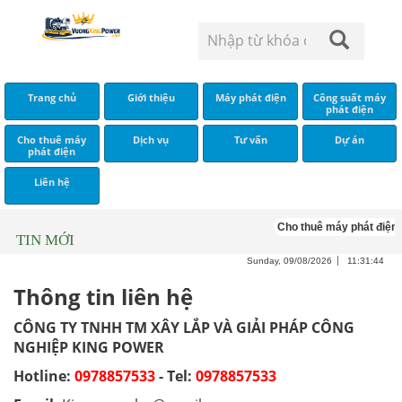
Trang chủ
Giới thiệu
Máy phát điện
Công suất máy
phát điện
Cho thuê máy
Dịch vụ
Tư vấn
Dự án
phát điện
Liên hệ
Cho thuê máy phát điện 
TIN MỚI
Sunday, 09/08/2026
11:31:44
Thông tin liên hệ
CÔNG TY TNHH TM XÂY LẮP VÀ GIẢI PHÁP CÔNG
NGHIỆP KING POWER
Hotline:
0978857533
- Tel:
0978857533