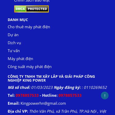
Chính Sách Bảo Mật
DANH MỤC
Cho thuê máy phát điện
Dự án
Dịch vụ
Tư vấn
Máy phát điện
Công suất máy phát điện
CÔNG TY TNHH TM XÂY LẮP VÀ GIẢI PHÁP CÔNG
NGHIỆP KING POWER
Mã số thuế:
01/03/2023
Ngày đăng ký:
: 0110269652
↑
Tel:
0978857533
- Hotline:
0978857533
Email:
Kingpowerhn@gmail.com
Địa chỉ VP:
Thôn Văn Phú, xã Trần Phú, TP.Hà Nội , Việt