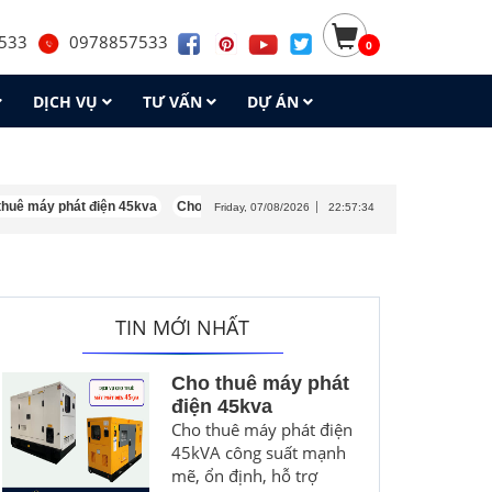
533
0978857533
0
DỊCH VỤ
TƯ VẤN
DỰ ÁN
y phát điện 45kva
Cho thuê máy phát điện 30kva
Cho thuê máy phát điện
Friday, 07/08/2026
22:57:35
TIN MỚI NHẤT
Cho thuê máy phát
điện 45kva
Cho thuê máy phát điện
45kVA công suất mạnh
mẽ, ổn định, hỗ trợ