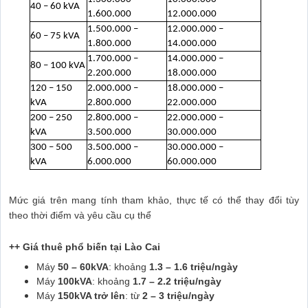
40 – 60 kVA
1.600.000
12.000.000
1.500.000 –
12.000.000 –
60 – 75 kVA
1.800.000
14.000.000
1.700.000 –
14.000.000 –
80 – 100 kVA
2.200.000
18.000.000
120 – 150
2.000.000 –
18.000.000 –
kVA
2.800.000
22.000.000
200 – 250
2.800.000 –
22.000.000 –
kVA
3.500.000
30.000.000
300 – 500
3.500.000 –
30.000.000 –
kVA
6.000.000
60.000.000
Mức giá trên mang tính tham khảo, thực tế có thể thay đổi tùy
theo thời điểm và yêu cầu cụ thể
++ Giá thuê phổ biến tại Lào Cai
Máy
50 – 60kVA
: khoảng
1.3 – 1.6 triệu/ngày
Máy
100kVA
: khoảng
1.7 – 2.2 triệu/ngày
Máy
150kVA trở lên
: từ
2 – 3 triệu/ngày