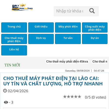
Trang chủ
Giới thiệu
Máy phát điện
Công suất máy
phát điện
Cho thuê máy
Dịch vụ
Tư vấn
Dự án
phát điện
Liên hệ
Cho thuê máy phát điện 45kva
Cho thuê máy phá
TIN MỚI
Saturday, 08/08/2026
04:47:27
CHO THUÊ MÁY PHÁT ĐIỆN TẠI LÀO CAI:
UY TÍN VÀ CHẤT LƯỢNG, HỖ TRỢ NHANH
02/04/2026
0/5 (0 votes)
- 3