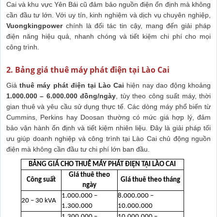
Cai và khu vực Yên Bái cũ đảm bảo nguồn điện ổn định mà không
cần đầu tư lớn. Với uy tín, kinh nghiệm và dịch vụ chuyên nghiệp,
Vuongkingpower
chính là đối tác tin cậy, mang đến giải pháp
điện năng hiệu quả, nhanh chóng và tiết kiệm chi phí cho mọi
công trình.
2. Bảng giá thuê máy phát điện tại Lào Cai
Giá
thuê máy phát điện tại Lào Cai
hiện nay dao động khoảng
1.000.000 – 6.000.000 đồng/ngày
, tùy theo công suất máy, thời
gian thuê và yêu cầu sử dụng thực tế. Các dòng máy phổ biến từ
Cummins, Perkins hay Doosan thường có mức giá hợp lý, đảm
bảo vận hành ổn định và tiết kiệm nhiên liệu. Đây là giải pháp tối
ưu giúp doanh nghiệp và công trình tại Lào Cai chủ động nguồn
điện mà không cần đầu tư chi phí lớn ban đầu.
BẢNG GIÁ CHO THUÊ MÁY PHÁT ĐIỆN TẠI LÀO CAI
Giá thuê theo
Công suất
Giá thuê theo tháng
ngày
1.000.000 –
8.000.000 –
20 – 30 kVA
1.300.000
10.000.000
1.300.000 –
10.000.000 –