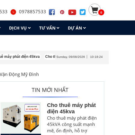
533
0978857533
0
DỊCH VỤ
TƯ VẤN
DỰ ÁN
hát điện 45kva
Cho thuê máy phát điện 30kva
Cho thuê máy phát điện 18
Sunday, 09/08/2026
10:18:26
 Vận Động Mỹ Đình
TIN MỚI NHẤT
Cho thuê máy phát
điện 45kva
Cho thuê máy phát điện
45kVA công suất mạnh
mẽ, ổn định, hỗ trợ