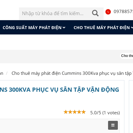
0978857
CÔNG SUẤT MÁY PHÁT ĐIỆN
CHO THUÊ MÁY PHÁT ĐIỆN
Cho thuê máy p
án
Cho thuê máy phát điện Cummins 300Kva phục vụ sân tập
NS 300KVA PHỤC VỤ SÂN TẬP VẬN ĐỘNG
5.0/5 (1 votes)