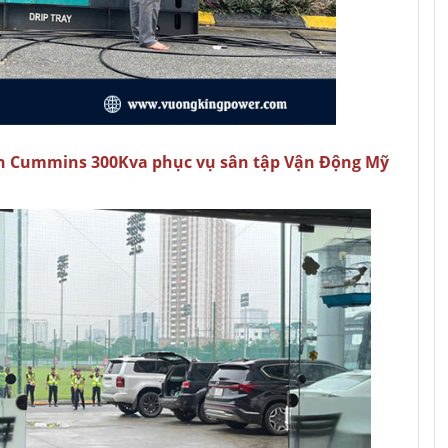
n Cummins 300Kva phục vụ sân tập Vận Động Mỹ