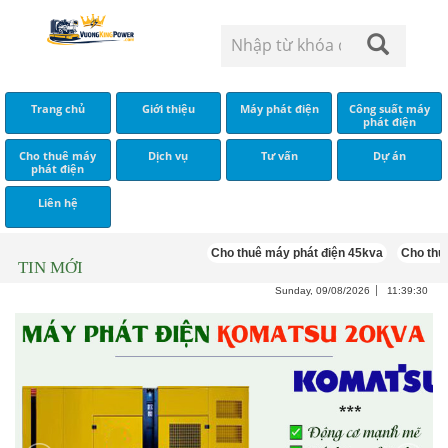
Trang chủ
Giới thiệu
Máy phát điện
Công suất máy
phát điện
Cho thuê máy
Dịch vụ
Tư vấn
Dự án
phát điện
Liên hệ
Cho thuê máy phát điện 45kva
Cho thuê máy
TIN MỚI
Sunday, 09/08/2026
11:39:30