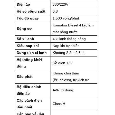
Điện áp
380/220V
Hệ số công suất
0.8
Tốc độ quay
1.500 vòng/phút
Komatsu Diesel 4 kỳ, làm
Động cơ
mát bằng nước
Số xi lanh
4 xi lanh thẳng hàng
Kiểu nạp khí
Nạp khí tự nhiên
Dung tích xi lanh
Khoảng 2,2 – 2,5 lít
Hệ thống khởi
Đề điện 12V
động
Không chổi than
Đầu phát
(Brushless), tự kích từ
Bộ điều chỉnh
AVR tự động
điện áp
Cấp cách điện
Class H
đầu phát
Cấp bảo vệ đầu