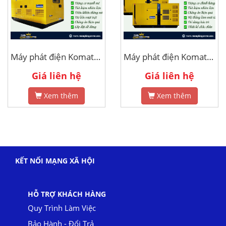
Máy phát điện Komatsu 200kva
Máy phát điện Komatsu 45kva
Giá liên hệ
Giá liên hệ
Xem thêm
Xem thêm
KẾT NỐI MẠNG XÃ HỘI
HỖ TRỢ KHÁCH HÀNG
Quy Trình Làm Việc
Bảo Hành - Đổi Trả