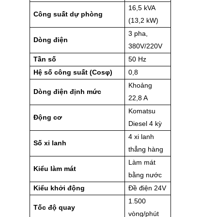
16,5 kVA
Công suất dự phòng
(13,2 kW)
3 pha,
Dòng điện
380V/220V
Tần số
50 Hz
Hệ số công suất (Cosφ)
0,8
Khoảng
Dòng điện định mức
22,8 A
Komatsu
Động cơ
Diesel 4 kỳ
4 xi lanh
Số xi lanh
thẳng hàng
Làm mát
Kiểu làm mát
bằng nước
Kiểu khởi động
Đề điện 24V
1.500
Tốc độ quay
vòng/phút