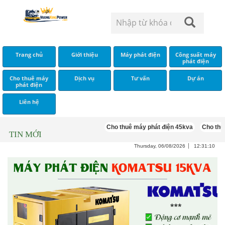
Trang chủ
Giới thiệu
Máy phát điện
Công suất máy
phát điện
Cho thuê máy
Dịch vụ
Tư vấn
Dự án
phát điện
Liên hệ
Cho thuê máy phát điện 45kva
Cho thuê má
TIN MỚI
Thursday, 06/08/2026
12:31:11