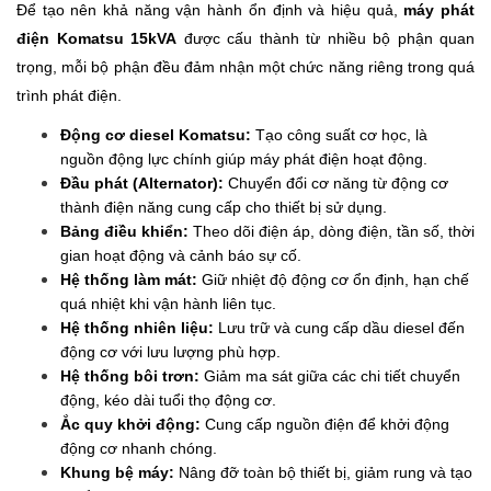
Để tạo nên khả năng vận hành ổn định và hiệu quả,
máy phát
điện Komatsu 15kVA
được cấu thành từ nhiều bộ phận quan
trọng, mỗi bộ phận đều đảm nhận một chức năng riêng trong quá
trình phát điện.
Động cơ diesel Komatsu:
Tạo công suất cơ học, là
nguồn động lực chính giúp máy phát điện hoạt động.
Đầu phát (Alternator):
Chuyển đổi cơ năng từ động cơ
thành điện năng cung cấp cho thiết bị sử dụng.
Bảng điều khiển:
Theo dõi điện áp, dòng điện, tần số, thời
gian hoạt động và cảnh báo sự cố.
Hệ thống làm mát:
Giữ nhiệt độ động cơ ổn định, hạn chế
quá nhiệt khi vận hành liên tục.
Hệ thống nhiên liệu:
Lưu trữ và cung cấp dầu diesel đến
động cơ với lưu lượng phù hợp.
Hệ thống bôi trơn:
Giảm ma sát giữa các chi tiết chuyển
động, kéo dài tuổi thọ động cơ.
Ắc quy khởi động:
Cung cấp nguồn điện để khởi động
động cơ nhanh chóng.
Khung bệ máy:
Nâng đỡ toàn bộ thiết bị, giảm rung và tạo