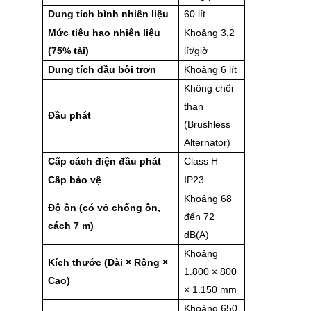
Dung tích bình nhiên liệu
60 lít
Mức tiêu hao nhiên liệu
Khoảng 3,2
(75% tải)
lít/giờ
Dung tích dầu bôi trơn
Khoảng 6 lít
Không chổi
than
Đầu phát
(Brushless
Alternator)
Cấp cách điện đầu phát
Class H
Cấp bảo vệ
IP23
Khoảng 68
Độ ồn (có vỏ chống ồn,
đến 72
cách 7 m)
dB(A)
Khoảng
Kích thước (Dài × Rộng ×
1.800 × 800
Cao)
× 1.150 mm
Khoảng 650