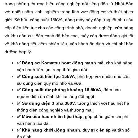
trong những thương hiệu công nghiệp nổi tiếng đến từ Nhật Bản
với nhiều năm kinh nghiệm trong lĩnh vực động cơ và thiết bị cơ
giới. Sở hữu công suất 15kVA, dòng máy này đáp ứng tốt nhu cầu
cấp điện liên tục cho các công trình nhỏ, doanh nghiệp, cửa hàng
và khu dân cư. Bên cạnh độ bền cao, máy còn được đánh giá tốt
về khả năng tiết kiệm nhiên liệu, vận hành ổn định và chi phí bảo
dưỡng hợp lý.
✅
Động cơ Komatsu hoạt động mạnh mẽ
, cho khả năng
vận hành liên tục trong thời gian dài.
✅
Công suất liên tục 15kVA
, phù hợp với nhiều nhu cầu
sử dụng điện quy mô nhỏ và vừa.
✅
Công suất dự phòng khoảng 16,5kVA
, đảm bảo
nguồn điện ổn định khi tải tăng đột ngột.
✅
Sử dụng điện 3 pha 380V
, tương thích với hầu hết hệ
thống điện công nghiệp và thương mại.
✅
Mức tiêu hao nhiên liệu thấp
, góp phần giảm chi phí
vận hành lâu dài.
✅
Khả năng khởi động nhanh
, duy trì điện áp và tần số
ổn định.