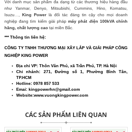
Với danh mục sản phẩm đa dạng từ các thương hiệu hàng đầu
như Yanmar, Denyo, Mitsubishi, Cummins, Hino, Komatsu,
Isuzu…,
King Power
là đối tác đáng tin cậy cho mọi doanh
nghiệp đang tìm kiếm giải pháp
máy phát điện 100kVA chính
hãng, chất lượng cao
tại miền Bắc.
*** Thông tin liên hệ:
CÔNG TY TNHH THƯƠNG MẠI XÂY LẮP VÀ GIẢI PHÁP CÔNG
NGHIỆP KING POWER
Địa chỉ VP: Thôn Văn Phú, xã Trần Phú, TP. Hà Nội
Chi nhánh: 271, Đường số 1, Phường Bình Tân,
TP.HCM
Hotline: 0978 857 533
Emai: kingpowerhn@gmail.com
Website:www.vuongkingpower.com
CÁC SẢN PHẨM LIÊN QUAN