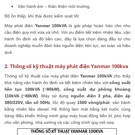
Vận hành êm – thân thiện môi trường
Độ ồn thấp, khí thải được kiểm soát tốt.
Máy phát điện
Yanmar 100kVA
là giải pháp hoàn hảo cho nhu
cầu điện quy mô vừa và nhỏ. Với ưu điểm tiết kiệm nhiên liệu, vận
hành ổn định và độ bền cao, đây là lựa chọn đáng đầu tư cho
doanh nghiệp muốn đảm bảo nguồn điện liên tục, an toàn và hiệu
quả.
2. Thông số kỹ thuật máy phát điện Yanmar 100kva
Thông số kỹ thuật của máy phát điện
Yanmar 100kVA
cho thấy
khả năng vận hành ổn định và tiết kiệm nhiên liệu với
công suất
liên tục 100kVA (~80kW), công suất dự phòng khoảng
110kVA (~88kW)
. Máy sử dụng
nguồn điện 3 pha, điện áp
380/220V, tần số 50Hz
, tốc độ quay
1500 vòng/phút
, vận hành
bằng nhiên liệu diesel. Hệ thống làm mát bằng két nước cùng
bảng điều khiển thông minh giúp máy hoạt động bền bỉ, phù hợp
cho văn phòng, nhà xưởng và các công trình quy mô vừa.
THỐNG SỐ KỸ THUẬT YANMAR 100KVA