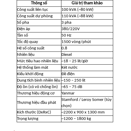
Thông số
Giá trị tham khảo
Công suất liên tục
100 kVA (~80 kW)
Công suất dự phòng
110 kVA (~88 kW)
Số pha
3 pha
Điện áp
380/220V
Tần số
50 Hz
Tốc độ quay
1500 vòng/phút
Hệ số công suất
0.8
Nhiên liệu
Diesel
Mức tiêu hao nhiên liệu
~18 – 25 lít/giờ
Hệ thống làm mát
Két nước
Kiểu khởi động
Đề điện
Dung tích bình nhiên liệu
~150 – 250 lít
Độ ồn (có vỏ chống ồn)
~65 – 75 dB
Thương hiệu động cơ
Yanmar
Stamford / Leroy Somer (tùy
Thương hiệu đầu phát
chọn)
Kích thước (DxRxC)
~2200 x 900 x 1300 mm
Trọng lượng
~1200 – 1800 kg