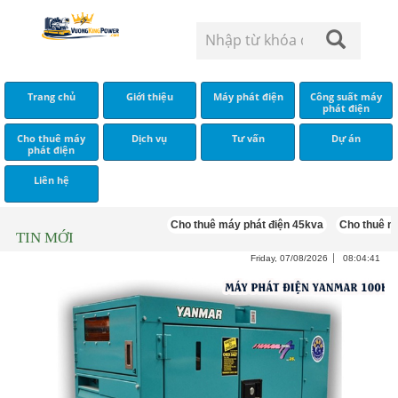
Trang chủ
Giới thiệu
Máy phát điện
Công suất máy
phát điện
Cho thuê máy
Dịch vụ
Tư vấn
Dự án
phát điện
Liên hệ
Cho thuê máy phát điện 45kva
Cho thuê máy p
TIN MỚI
Friday, 07/08/2026
08:04:42