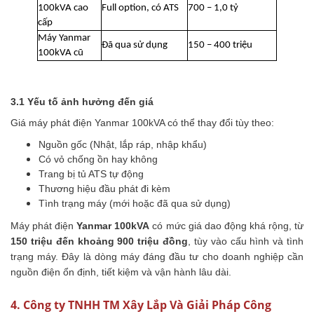
100kVA cao
Full option, có ATS
700 – 1,0 tỷ
cấp
Máy Yanmar
Đã qua sử dụng
150 – 400 triệu
100kVA cũ
3.1 Yếu tố ảnh hưởng đến giá
Giá máy phát điện Yanmar 100kVA có thể thay đổi tùy theo:
Nguồn gốc (Nhật, lắp ráp, nhập khẩu)
Có vỏ chống ồn hay không
Trang bị tủ ATS tự động
Thương hiệu đầu phát đi kèm
Tình trạng máy (mới hoặc đã qua sử dụng)
Máy phát điện
Yanmar 100kVA
có mức giá dao động khá rộng, từ
150 triệu đến khoảng 900 triệu đồng
, tùy vào cấu hình và tình
trạng máy. Đây là dòng máy đáng đầu tư cho doanh nghiệp cần
nguồn điện ổn định, tiết kiệm và vận hành lâu dài.
4. Công ty TNHH TM Xây Lắp Và Giải Pháp Công