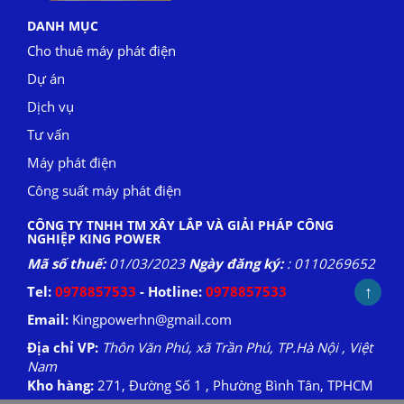
DANH MỤC
Cho thuê máy phát điện
Dự án
Dịch vụ
Tư vấn
Máy phát điện
Công suất máy phát điện
CÔNG TY TNHH TM XÂY LẮP VÀ GIẢI PHÁP CÔNG
NGHIỆP KING POWER
Mã số thuế:
01/03/2023
Ngày đăng ký:
: 0110269652
↑
Tel:
0978857533
- Hotline:
0978857533
Email:
Kingpowerhn@gmail.com
Địa chỉ VP:
Thôn Văn Phú, xã Trần Phú, TP.Hà Nội , Việt
Nam
Kho hàng:
271, Đường Số 1 , Phường Bình Tân, TPHCM