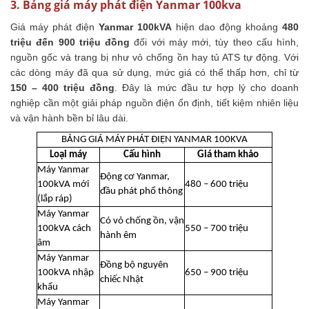
3. Bảng giá máy phát điện Yanmar 100kva
Giá máy phát điện
Yanmar 100kVA
hiện dao động khoảng
480
triệu đến 900 triệu đồng
đối với máy mới, tùy theo cấu hình,
nguồn gốc và trang bị như vỏ chống ồn hay tủ ATS tự động. Với
các dòng máy đã qua sử dụng, mức giá có thể thấp hơn, chỉ từ
150 – 400 triệu đồng
. Đây là mức đầu tư hợp lý cho doanh
nghiệp cần một giải pháp nguồn điện ổn định, tiết kiệm nhiên liệu
và vận hành bền bỉ lâu dài.
BẢNG GIÁ MÁY PHÁT ĐIỆN YANMAR 100KVA
Loại máy
Cấu hình
Giá tham khảo
Máy Yanmar
Động cơ Yanmar,
100kVA mới
480 – 600 triệu
đầu phát phổ thông
(lắp ráp)
Máy Yanmar
Có vỏ chống ồn, vận
100kVA cách
550 – 700 triệu
hành êm
âm
Máy Yanmar
Đồng bộ nguyên
100kVA nhập
650 – 900 triệu
chiếc Nhật
khẩu
Máy Yanmar