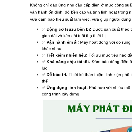
Không chỉ đáp ứng nhu cầu cấp điện ở mức công suấ
vận hành ổn định, độ bền cao và tính linh hoạt trong 
vừa đảm bảo hiệu suất làm việc, vừa giúp người dùng t
✅
Động cơ Isuzu bền bỉ:
Được sản xuất theo t
gian dài và kéo dài tuổi thọ thiết bị
✅
Vận hành êm ái:
Máy hoạt động với độ rung 
khác nhau
✅
Tiết kiệm nhiên liệu:
Tối ưu mức tiêu hao dầ
✅
Khả năng chịu tải tốt:
Đảm bảo dòng điện ổn 
lúc
✅
Dễ bảo trì:
Thiết kế thân thiện, linh kiện phổ
thế
✅
Ứng dụng linh hoạt:
Phù hợp với nhiều mô 
công trình xây dựng