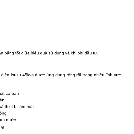
n bằng tốt giữa hiệu quả sử dụng và chi phí đầu tư.
t điện Isuzu 45kva được ứng dụng rộng rãi trong nhiều lĩnh vực
uất cơ bản
điện
à thiết bị làm mát
công
bơm nước
áng