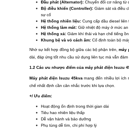
Đầu phát (Alternator):
Chuyển đổi cơ năng từ 
Bộ điều khiển (Controller):
Giám sát và điều c
sự cố
Hệ thống nhiên liệu:
Cung cấp dầu diesel liên
Hệ thống làm mát:
Giữ nhiệt độ máy ở mức an t
Hệ thống xả:
Giảm khí thải và hạn chế tiếng ồn
Khung bệ và vỏ cách âm:
Cố định toàn bộ máy
Nhờ sự kết hợp đồng bộ giữa các bộ phận trên,
máy 
dài, đáp ứng tốt nhu cầu sử dụng liên tục mà vẫn đảm 
1.2 Các ưu nhược điểm của máy phát điện Isuzu 4
Máy phát điện Isuzu 45kva
mang đến nhiều lợi ích r
chế nhất định cần cân nhắc trước khi lựa chọn.
+/ Ưu điểm:
Hoạt động ổn định trong thời gian dài
Tiêu hao nhiên liệu thấp
Dễ vận hành và bảo dưỡng
Phụ tùng dễ tìm, chi phí hợp lý