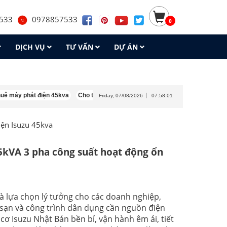
533
0978857533
0
DỊCH VỤ
TƯ VẤN
DỰ ÁN
y phát điện 45kva
Cho thuê máy phát điện 30kva
Cho thuê máy phát điện
Friday, 07/08/2026
07:58:02
ện Isuzu 45kva
5kVA 3 pha công suất hoạt động ổn
là lựa chọn lý tưởng cho các doanh nghiệp,
sạn và công trình dân dụng cần nguồn điện
ơ Isuzu Nhật Bản bền bỉ, vận hành êm ái, tiết