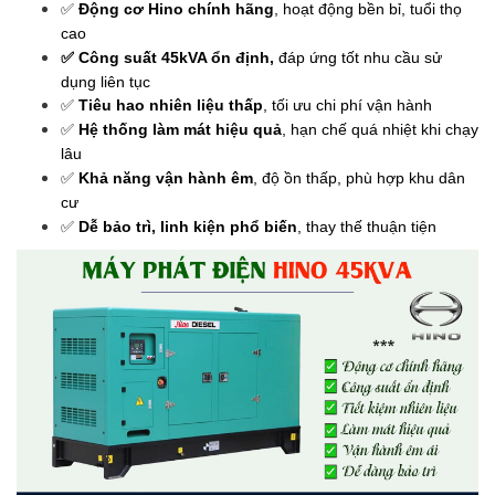
✅
Động cơ Hino chính hãng
, hoạt động bền bỉ, tuổi thọ
cao
✅
Công suất 45kVA ổn định,
đáp ứng tốt nhu cầu sử
dụng liên tục
✅
Tiêu hao nhiên liệu thấp
, tối ưu chi phí vận hành
✅
Hệ thống làm mát hiệu quả
, hạn chế quá nhiệt khi chạy
lâu
✅
Khả năng vận hành êm
, độ ồn thấp, phù hợp khu dân
cư
✅
Dễ bảo trì, linh kiện phổ biến
, thay thế thuận tiện