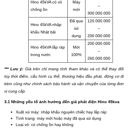
Hino 45kVA có vỏ
Máy
–
chống ồn
mới
300.000.000
Đã qua
120.000.000
Hino 45kVA nhập
sử
–
khẩu Nhật bãi
dụng
200.000.000
200.000.000
Hino 45kVA lắp ráp
Mới
–
trong nước
100%
260.000.000
*** Lưu ý:
Giá trên chỉ mang tính tham khảo và có thể thay đổi
tùy thời điểm, cấu hình cụ thể, thương hiệu đầu phát, động cơ đi
kèm cũng như chính sách bảo hành và vận chuyển của từng đơn
vị cung cấp.
3.1 Những yếu tố ảnh hưởng đến giá phát điện Hino 45kva
Xuất xứ máy: nhập khẩu nguyên chiếc hay lắp ráp
Tình trạng: máy mới hoặc máy đã qua sử dụng
Loại vỏ: có chống ồn hay không