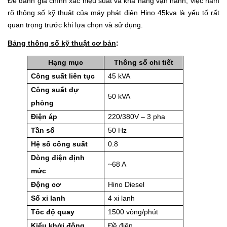
Để đánh giá chính xác hiệu suất và khả năng vận hành, việc nắm
rõ thông số kỹ thuật của máy phát điện Hino 45kva là yếu tố rất
quan trọng trước khi lựa chọn và sử dụng.
Bảng thông số kỹ thuật cơ bản
:
Hạng mục
Thông số chi tiết
Công suất liên tục
45 kVA
Công suất dự
50 kVA
phòng
Điện áp
220/380V – 3 pha
Tần số
50 Hz
Hệ số công suất
0.8
Dòng điện định
~68 A
mức
Động cơ
Hino Diesel
Số xi lanh
4 xi lanh
Tốc độ quay
1500 vòng/phút
Kiểu khởi động
Đề điện