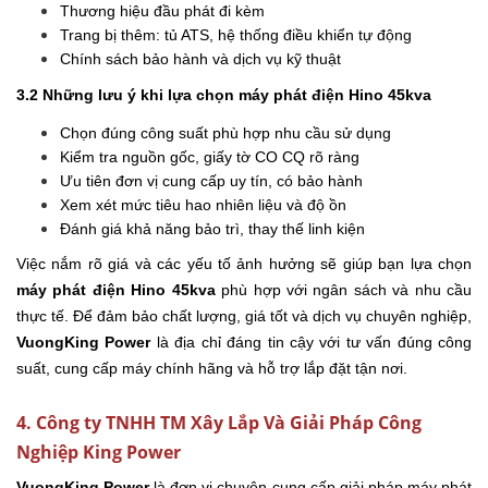
Thương hiệu đầu phát đi kèm
Trang bị thêm: tủ ATS, hệ thống điều khiển tự động
Chính sách bảo hành và dịch vụ kỹ thuật
3.2 Những lưu ý khi lựa chọn máy phát điện Hino 45kva
Chọn đúng công suất phù hợp nhu cầu sử dụng
Kiểm tra nguồn gốc, giấy tờ CO CQ rõ ràng
Ưu tiên đơn vị cung cấp uy tín, có bảo hành
Xem xét mức tiêu hao nhiên liệu và độ ồn
Đánh giá khả năng bảo trì, thay thế linh kiện
Việc nắm rõ giá và các yếu tố ảnh hưởng sẽ giúp bạn lựa chọn
máy phát điện Hino 45kva
phù hợp với ngân sách và nhu cầu
thực tế. Để đảm bảo chất lượng, giá tốt và dịch vụ chuyên nghiệp,
VuongKing Power
là địa chỉ đáng tin cậy với tư vấn đúng công
suất, cung cấp máy chính hãng và hỗ trợ lắp đặt tận nơi.
4. Công ty TNHH TM Xây Lắp Và Giải Pháp Công
Nghiệp King Power
VuongKing Power
là đơn vị chuyên cung cấp giải pháp máy phát