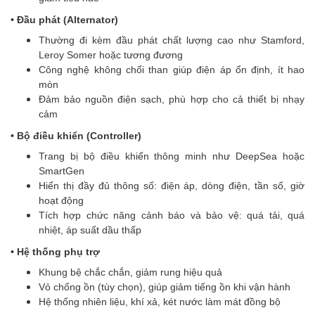
• Đầu phát (Alternator)
Thường đi kèm đầu phát chất lượng cao như Stamford,
Leroy Somer hoặc tương đương
Công nghệ không chổi than giúp điện áp ổn định, ít hao
mòn
Đảm bảo nguồn điện sạch, phù hợp cho cả thiết bị nhạy
cảm
• Bộ điều khiển (Controller)
Trang bị bộ điều khiển thông minh như DeepSea hoặc
SmartGen
Hiển thị đầy đủ thông số: điện áp, dòng điện, tần số, giờ
hoạt động
Tích hợp chức năng cảnh báo và bảo vệ: quá tải, quá
nhiệt, áp suất dầu thấp
• Hệ thống phụ trợ
Khung bệ chắc chắn, giảm rung hiệu quả
Vỏ chống ồn (tùy chọn), giúp giảm tiếng ồn khi vận hành
Hệ thống nhiên liệu, khí xả, két nước làm mát đồng bộ