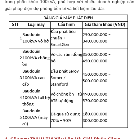
trong phân khúc 100kVA, phù hợp với nhiều doanh nghiệp cần
giải pháp điện dự phòng bền bỉ và tiết kiệm lâu dài.
BẢNG GIÁ MÁY PHÁT ĐIỆN
STT
Loại máy
Cấu hình
Giá tham khảo (VNĐ)
Đầu phát tiêu
Baudouin
290.000.000 –
1
chuẩn +
100kVA vỏ hở
340.000.000
SmartGen
Baudouin
Vỏ cách âm đồng
350.000.000 –
2
100kVA chống
bộ
450.000.000
ồn
Baudouin
Đầu phát Leroy
450.000.000 –
3
100kVA cao
Somer /
500.000.000
cấp
Stamford
Baudouin
Vỏ chống ồn + tủ
490.000.000 –
4
100kVA full hệ
ATS tự động
570.000.000
thống
Baudouin
Đã qua sử dụng
180.000.000 –
5
100kVA (máy
70% – 90%
300.000.000
cũ)