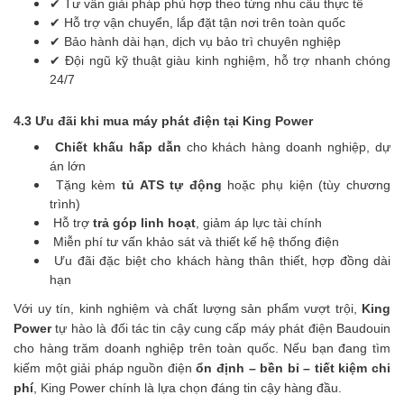
✔ Tư vấn giải pháp phù hợp theo từng nhu cầu thực tế
✔ Hỗ trợ vận chuyển, lắp đặt tận nơi trên toàn quốc
✔ Bảo hành dài hạn, dịch vụ bảo trì chuyên nghiệp
✔ Đội ngũ kỹ thuật giàu kinh nghiệm, hỗ trợ nhanh chóng
24/7
4.3 Ưu đãi khi mua máy phát điện tại King Power
Chiết khấu hấp dẫn
cho khách hàng doanh nghiệp, dự
án lớn
Tặng kèm
tủ ATS tự động
hoặc phụ kiện (tùy chương
trình)
Hỗ trợ
trả góp linh hoạt
, giảm áp lực tài chính
Miễn phí tư vấn khảo sát và thiết kế hệ thống điện
Ưu đãi đặc biệt cho khách hàng thân thiết, hợp đồng dài
hạn
Với uy tín, kinh nghiệm và chất lượng sản phẩm vượt trội,
King
Power
tự hào là đối tác tin cậy cung cấp máy phát điện Baudouin
cho hàng trăm doanh nghiệp trên toàn quốc. Nếu bạn đang tìm
kiếm một giải pháp nguồn điện
ổn định – bền bỉ – tiết kiệm chi
phí
, King Power chính là lựa chọn đáng tin cậy hàng đầu.