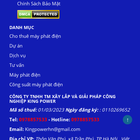
Chính Sách Bảo Mật
DANH MỤC
Cho thuê máy phát điện
Dự án
Dịch vụ
Tư vấn
Máy phát điện
Công suất máy phát điện
CÔNG TY TNHH TM XÂY LẮP VÀ GIẢI PHÁP CÔNG
NGHIỆP KING POWER
Mã số thuế:
01/03/2023
Ngày đăng ký:
: 0110269652
↑
Tel:
0978857533
- Hotline:
0978857533
Email:
Kingpowerhn@gmail.com
Địa chỉ VP:
Thôn Văn Phú, xã Trần Phú, TP.Hà Nội , Việt