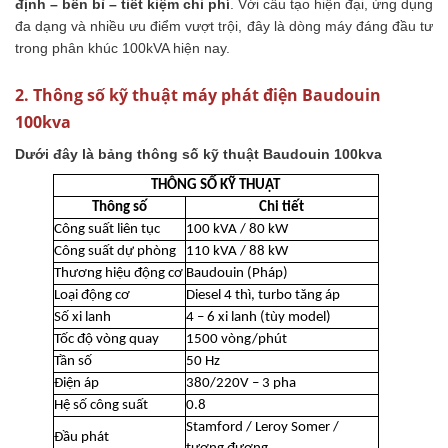
định – bền bỉ – tiết kiệm chi phí
. Với cấu tạo hiện đại, ứng dụng
đa dạng và nhiều ưu điểm vượt trội, đây là dòng máy đáng đầu tư
trong phân khúc 100kVA hiện nay.
2. Thông số kỹ thuật máy phát điện Baudouin
100kva
Dưới đây là bảng thông số kỹ thuật Baudouin 100kva
THÔNG SỐ KỸ THUẬT
Thông số
Chi tiết
Công suất liên tục
100 kVA / 80 kW
Công suất dự phòng
110 kVA / 88 kW
Thương hiệu động cơ
Baudouin (Pháp)
Loại động cơ
Diesel 4 thì, turbo tăng áp
Số xi lanh
4 – 6 xi lanh (tùy model)
Tốc độ vòng quay
1500 vòng/phút
Tần số
50 Hz
Điện áp
380/220V – 3 pha
Hệ số công suất
0.8
Stamford / Leroy Somer /
Đầu phát