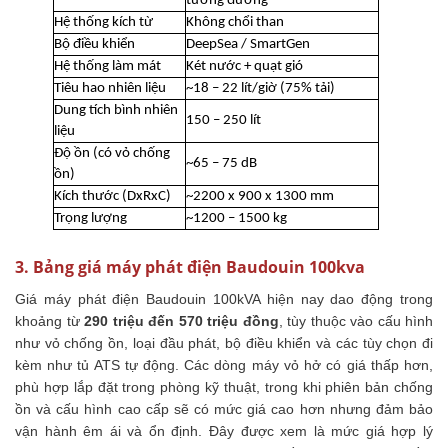
tương đương
Hệ thống kích từ
Không chổi than
Bộ điều khiển
DeepSea / SmartGen
Hệ thống làm mát
Két nước + quạt gió
Tiêu hao nhiên liệu
~18 – 22 lít/giờ (75% tải)
Dung tích bình nhiên
150 – 250 lít
liệu
Độ ồn (có vỏ chống
~65 – 75 dB
ồn)
Kích thước (DxRxC)
~2200 x 900 x 1300 mm
Trọng lượng
~1200 – 1500 kg
3. Bảng giá máy phát điện Baudouin 100kva
Giá máy phát điện Baudouin 100kVA hiện nay dao động trong
khoảng từ
290 triệu đến 570 triệu đồng
, tùy thuộc vào cấu hình
như vỏ chống ồn, loại đầu phát, bộ điều khiển và các tùy chọn đi
kèm như tủ ATS tự động. Các dòng máy vỏ hở có giá thấp hơn,
phù hợp lắp đặt trong phòng kỹ thuật, trong khi phiên bản chống
ồn và cấu hình cao cấp sẽ có mức giá cao hơn nhưng đảm bảo
vận hành êm ái và ổn định. Đây được xem là mức giá hợp lý